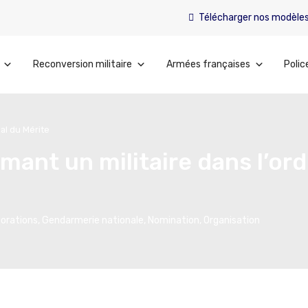
Télécharger nos modèle
Reconversion militaire
Armées françaises
Polic
al du Mérite
ant un militaire dans l’ord
orations
,
Gendarmerie nationale
,
Nomination
,
Organisation