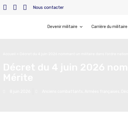
Nous contacter
Devenir militaire
Carrière du militaire
Accueil
»
Décret du 4 juin 2026 nommant un militaire dans l’ordre nation
Décret du 4 juin 2026 nomm
Mérite
8 juin 2026
Anciens combattants
,
Armées françaises
,
Déc