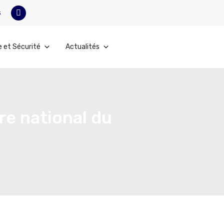
s
e et Sécurité
Actualités
re national du