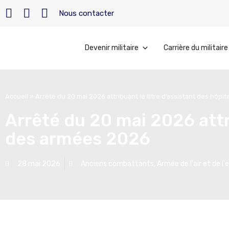
Nous contacter
Devenir militaire
Carrière du militaire
Accueil
»
Arrêté du 20 mai 2026 attribuant le titre d’assistant des hôp
Arrêté du 20 mai 2026 attr
des armées 2026
28 mai 2026
Anciens combattants
,
Armée de l'air et de l