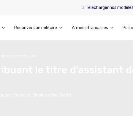
Télécharger nos modèle
Reconversion militaire
Armées françaises
Polic
itaux des armées 2026
ibuant le titre d’assistant 
'espace
,
Concours
,
Organisation
,
Santé