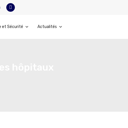
s
e et Sécurité
Actualités
des hôpitaux