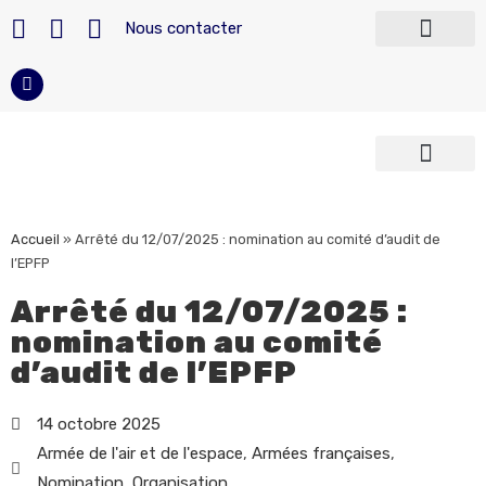
Nous contacter
Télécharger nos modèles
Devenir militaire
Carrière du militaire
Reconversion militaire
Armées françaises
Police et Sécurité
Accueil
»
Arrêté du 12/07/2025 : nomination au comité d’audit de
l’EPFP
Arrêté du 12/07/2025 :
nomination au comité
d’audit de l’EPFP
14 octobre 2025
Armée de l'air et de l'espace
,
Armées françaises
,
Nomination
,
Organisation