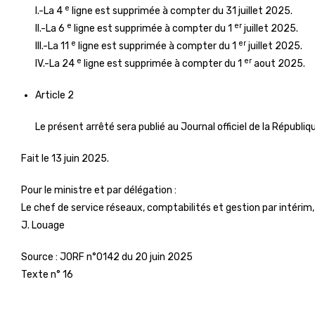
e
I.-La 4
ligne est supprimée à compter du 31 juillet 2025.
e
er
II.-La 6
ligne est supprimée à compter du 1
juillet 2025.
e
er
III.-La 11
ligne est supprimée à compter du 1
juillet 2025.
e
er
IV.-La 24
ligne est supprimée à compter du 1
aout 2025.
Article 2
Le présent arrêté sera publié au Journal officiel de la Républiq
Fait le 13 juin 2025.
Pour le ministre et par délégation :
Le chef de service réseaux, comptabilités et gestion par intérim,
J. Louage
Source :
JORF n°0142 du 20 juin 2025
Texte n° 16