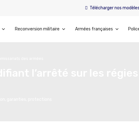
Télécharger nos modèle
Reconversion militaire
Armées françaises
Polic
ommissariats des armées
fiant l’arrêté sur les régie
s
n, garanties, protections