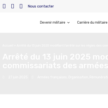
Nous contacter
Devenir militaire
Carrière du militaire
Accueil
»
Arrêté du 13 juin 2025 modifiant l’arrêté sur les régies des c
Arrêté du 13 juin 2025 modi
commissariats des armée
27 juin 2025
Armées françaises
,
Organisation
,
Rémunératio