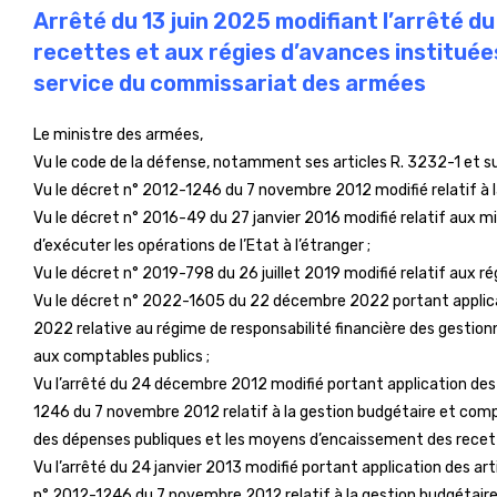
Arrêté du 13 juin 2025 modifiant l’arrêté d
recettes et aux régies d’avances institué
service du commissariat des armées
Le ministre des armées,
Vu le code de la défense, notamment ses articles R. 3232-1 et su
Vu le décret n° 2012-1246 du 7 novembre 2012 modifié relatif à 
Vu le décret n° 2016-49 du 27 janvier 2016 modifié relatif aux m
d’exécuter les opérations de l’Etat à l’étranger ;
Vu le décret n° 2019-798 du 26 juillet 2019 modifié relatif aux r
Vu le décret n° 2022-1605 du 22 décembre 2022 portant applic
2022 relative au régime de responsabilité financière des gestionn
aux comptables publics ;
Vu l’arrêté du 24 décembre 2012 modifié portant application des 
1246 du 7 novembre 2012 relatif à la gestion budgétaire et co
des dépenses publiques et les moyens d’encaissement des recett
Vu l’arrêté du 24 janvier 2013 modifié portant application des arti
n° 2012-1246 du 7 novembre 2012 relatif à la gestion budgétair