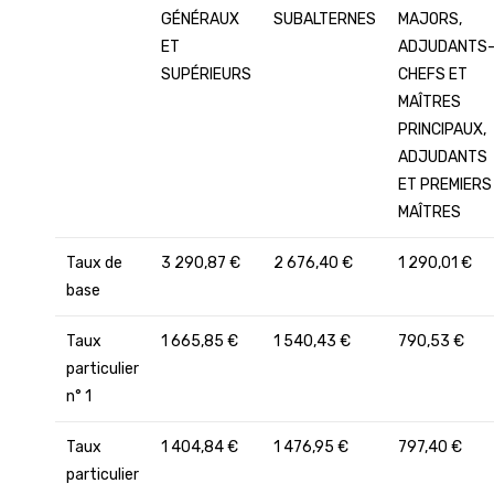
GÉNÉRAUX
SUBALTERNES
MAJORS,
ET
ADJUDANTS
SUPÉRIEURS
CHEFS ET
MAÎTRES
PRINCIPAUX,
ADJUDANTS
ET PREMIERS
MAÎTRES
Taux de
3 290,87 €
2 676,40 €
1 290,01 €
base
Taux
1 665,85 €
1 540,43 €
790,53 €
particulier
n° 1
Taux
1 404,84 €
1 476,95 €
797,40 €
particulier