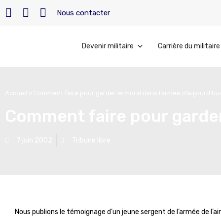
Nous contacter
Devenir militaire
Carrière du militaire
Accueil
»
Comment faire pour garder le moral dans l’armée d’aujourd’hui
Comment faire pour garder 
7 juin 2002
Tribune libre
Nous publions le témoignage d’un jeune sergent de l’armée de l’air 