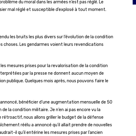
problème du moral dans les armées n’est pas réglé. Le
er mal réglé et susceptible d’explosé à tout moment.
ndu les bruits les plus divers sur l’évolution de la condition
 les choses. Les gendarmes voient leurs revendications
es mesures prises pour la revalorisation de la condition
nterprétées par la presse ne donnent aucun moyen de
nion publique. Quelques mois après, nous pouvons faire le
était annoncé, bénéficier d’une augmentation mensuelle de 50
 la condition militaire. Je n’en ai pas encore vu la
étroactif, nous allons griller le budget de la défense
îchement réélu a annoncé qu’il allait prendre de nouvelles
drait-il qu’il entérine les mesures prises par l’ancien