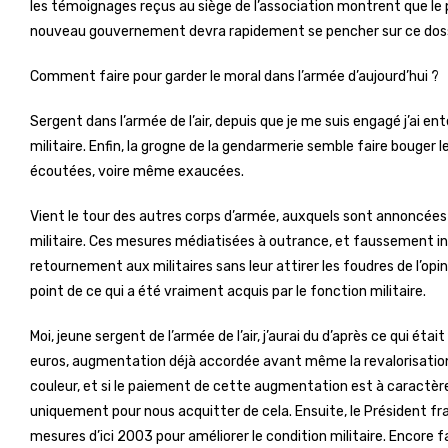
les témoignages reçus au siège de l’association montrent que le 
nouveau gouvernement devra rapidement se pencher sur ce dossi
Comment faire pour garder le moral dans l’armée d’aujourd’hui ?
Sergent dans l’armée de l’air, depuis que je me suis engagé j’ai ente
militaire. Enfin, la grogne de la gendarmerie semble faire bouger
écoutées, voire même exaucées.
Vient le tour des autres corps d’armée, auxquels sont annoncées l
militaire. Ces mesures médiatisées à outrance, et faussement i
retournement aux militaires sans leur attirer les foudres de l’opi
point de ce qui a été vraiment acquis par le fonction militaire.
Moi, jeune sergent de l’armée de l’air, j’aurai du d’après ce qui 
euros, augmentation déjà accordée avant même la revalorisation de
couleur, et si le paiement de cette augmentation est à caractère r
uniquement pour nous acquitter de cela. Ensuite, le Président fra
mesures d’ici 2003 pour améliorer le condition militaire. Encore fau