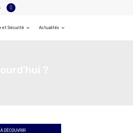
s
e et Sécurité
Actualités
ourd’hui ?
À DÉCOUVRIR