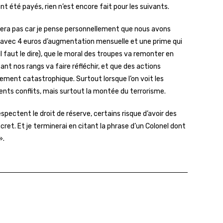
t été payés, rien n’est encore fait pour les suivants.
era pas car je pense personnellement que nous avons
s avec 4 euros d’augmentation mensuelle et une prime qui
l faut le dire), que le moral des troupes va remonter en
nt nos rangs va faire réfléchir, et que des actions
ement catastrophique. Surtout lorsque l’on voit les
ents conflits, mais surtout la montée du terrorisme.
espectent le droit de réserve, certains risque d’avoir des
ret. Et je terminerai en citant la phrase d’un Colonel dont
».