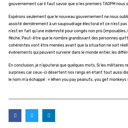
gouvernement car il faut savoir que si les premiers TAOPM nous on
Espérons seulement que le nouveau gouvernement ne nous oubli
assisté dernièrement à un saupoudrage électoral et ce n’est pa
n’est en fait qu’une indemnité pour congés non pris (imposables, i
flèche. Peut-être que le nombre grandissant des personnes quitta
cohérentes vont être menées avant que la situation ne soit réell
événements qui peuvent survenir dans le monde entier, les différ
En conclusion, je n’ajouterai que quelques mots. Si les militaires r
surprises car ceux-ci désertent nos rangs en étant tout aussi disc
le nom m’a échappé : « When you pay peanuts, you get monkeys 