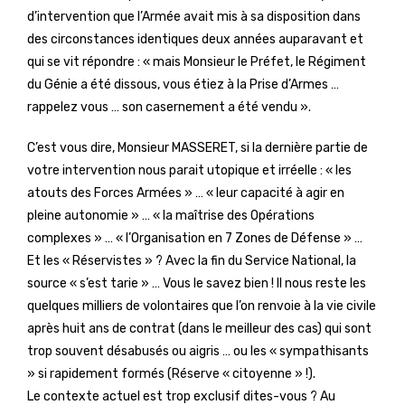
d’intervention que l’Armée avait mis à sa disposition dans
des circonstances identiques deux années auparavant et
qui se vit répondre : « mais Monsieur le Préfet, le Régiment
du Génie a été dissous, vous étiez à la Prise d’Armes …
rappelez vous … son casernement a été vendu ».
C’est vous dire, Monsieur MASSERET, si la dernière partie de
votre intervention nous parait utopique et irréelle : « les
atouts des Forces Armées » … « leur capacité à agir en
pleine autonomie » … « la maîtrise des Opérations
complexes » … « l’Organisation en 7 Zones de Défense » …
Et les « Réservistes » ? Avec la fin du Service National, la
source « s’est tarie » … Vous le savez bien ! Il nous reste les
quelques milliers de volontaires que l’on renvoie à la vie civile
après huit ans de contrat (dans le meilleur des cas) qui sont
trop souvent désabusés ou aigris … ou les « sympathisants
» si rapidement formés (Réserve « citoyenne » !).
Le contexte actuel est trop exclusif dites-vous ? Au