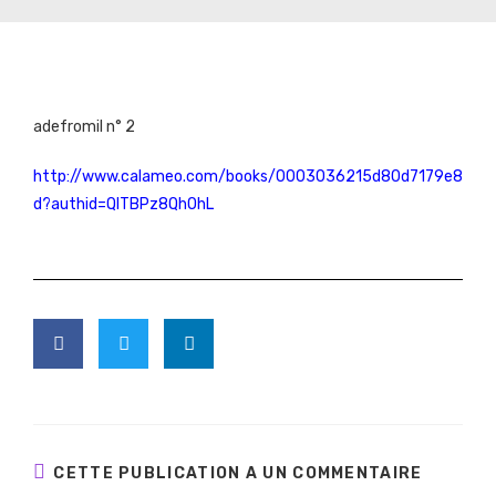
adefromil n° 2
http://www.calameo.com/books/0003036215d80d7179e8
d?authid=QlTBPz8QhOhL
CETTE PUBLICATION A UN COMMENTAIRE