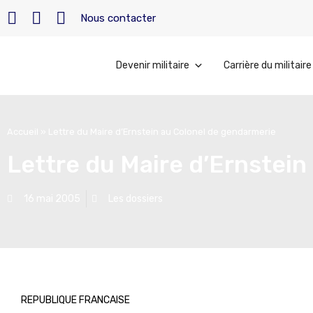
Nous contacter
Devenir militaire
Carrière du militaire
Accueil
»
Lettre du Maire d’Ernstein au Colonel de gendarmerie
Lettre du Maire d’Ernstein
16 mai 2005
Les dossiers
REPUBLIQUE FRANCAISE