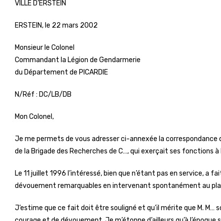
VILLE D’ERSTEIN
ERSTEIN, le 22 mars 2002
Monsieur le Colonel
Commandant la Légion de Gendarmerie
du Département de PICARDIE
N/Réf : DC/LB/DB
Mon Colonel,
Je me permets de vous adresser ci-annexée la correspondance 
de la Brigade des Recherches de C…, qui exerçait ses fonctions 
Le 11 juillet 1996 l’intéressé, bien que n’étant pas en service, a 
dévouement remarquables en intervenant spontanément au plan 
J’estime que ce fait doit être souligné et qu’il mérite que M. M… s
courage et de dévouement. Je m’étonne d’ailleurs qu’à l’époque s