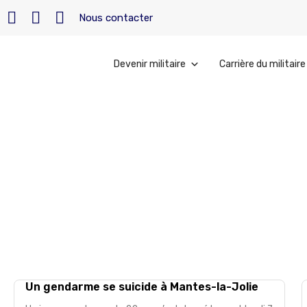
Nous contacter
Devenir militaire
Carrière du militaire
Accueil
»
Archives pour 7 mars 2011
mars 7, 2011
Un gendarme se suicide à Mantes-la-Jolie