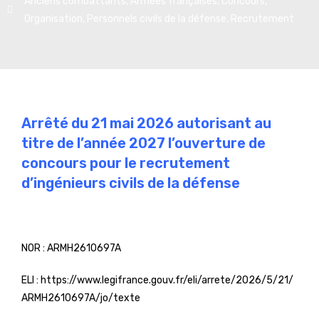
Anciens combattants
,
Armées françaises
,
Concours
,
Organisation
,
Personnels civils de la défense
,
Recrutement
Arrêté du 21 mai 2026 autorisant au
titre de l’année 2027 l’ouverture de
concours pour le recrutement
d’ingénieurs civils de la défense
NOR :
ARMH2610697A
ELI :
https://www.legifrance.gouv.fr/eli/arrete/2026/5/21/
ARMH2610697A/jo/texte