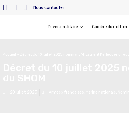
Nous contacter
Devenir militaire
Carrière du militaire
Accueil
»
Décret du 10 juillet 2025 nommant M. Laurent Kerléguer dire
Décret du 10 juillet 2025
du SHOM
20 juillet 2025
Armées françaises
,
Marine nationale
,
Nomin