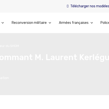
Télécharger nos modèle
Reconversion militaire
Armées françaises
Polic
cteur du SHOM
 nommant M. Laurent Kerlégu
ation