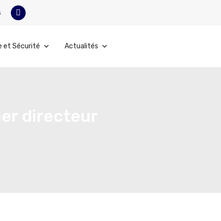
s
e et Sécurité
Actualités
er directeur