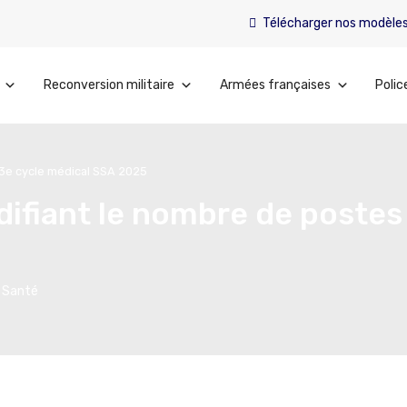
Télécharger nos modèle
Reconversion militaire
Armées françaises
Polic
 3e cycle médical SSA 2025
ifiant le nombre de postes 
,
Santé