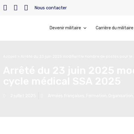
Nous contacter
Devenir militaire
Carrière du militaire
Accueil
»
Arrêté du 23 juin 2025 modifiant le nombre de postes pour le
Arrêté du 23 juin 2025 mod
cycle médical SSA 2025
2 juillet 2025
Armées françaises
,
Formation
,
Organisation