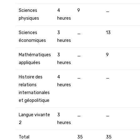
Sciences
4
9
_
physiques
heures
Sciences
3
_
13
économiques
heures
Mathématiques
3
_
9
appliquées
heures
Histoire des
4
_
_
relations
heures
internationales
et géopolitique
Langue vivante
3
_
_
2
heures
Total
35
35