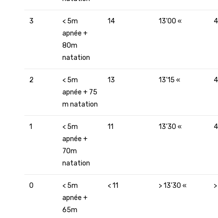
3
< 5m
14
13’00 «
4
apnée +
80m
natation
2
< 5m
13
13’15 «
4
apnée + 75
m natation
1
< 5m
11
13’30 «
4
apnée +
70m
natation
0
< 5m
< 11
> 13’30 «
>
apnée +
65m