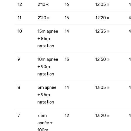
12
2’10 «
16
12’05 «
4
11
2’20 «
15
12’20 «
4
10
15m apnée
14
12’35 «
4
+ 85m
natation
9
10m apnée
13
12’50 «
4
+ 90m
natation
8
5m apnée
14
13’05 «
4
+ 95m
natation
7
< 5m
12
13’20 «
4
apnée +
100m