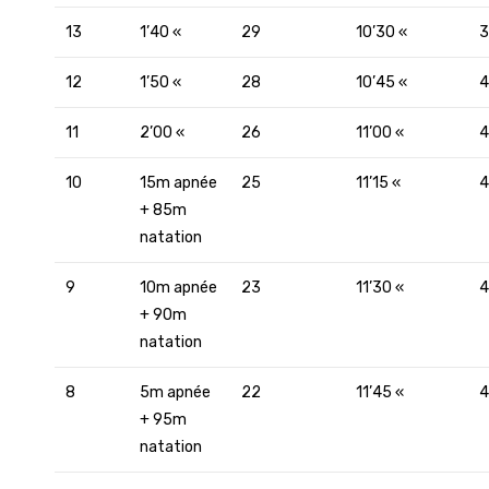
13
1’40 «
29
10’30 «
3
12
1’50 «
28
10’45 «
4
11
2’00 «
26
11’00 «
4
10
15m apnée
25
11’15 «
4
+ 85m
natation
9
10m apnée
23
11’30 «
4
+ 90m
natation
8
5m apnée
22
11’45 «
4
+ 95m
natation