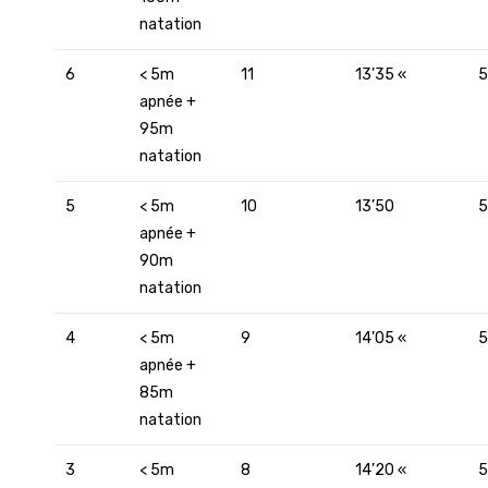
natation
6
< 5m
11
13’35 «
5
apnée +
95m
natation
5
< 5m
10
13’50
5
apnée +
90m
natation
4
< 5m
9
14’05 «
5
apnée +
85m
natation
3
< 5m
8
14’20 «
5