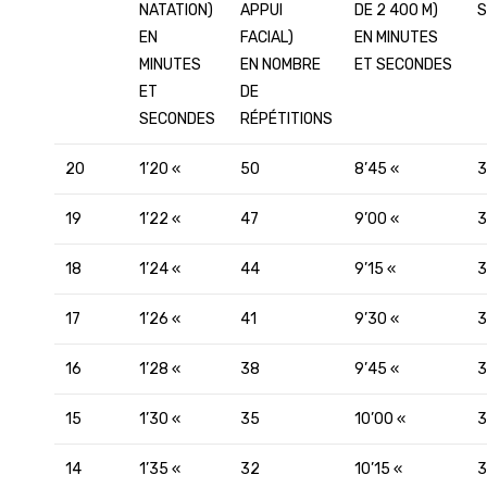
NATATION)
APPUI
DE 2 400 M)
S
EN
FACIAL)
EN MINUTES
MINUTES
EN NOMBRE
ET SECONDES
ET
DE
SECONDES
RÉPÉTITIONS
20
1’20 «
50
8’45 «
3
19
1’22 «
47
9’00 «
3
18
1’24 «
44
9’15 «
3
17
1’26 «
41
9’30 «
3
16
1’28 «
38
9’45 «
3
15
1’30 «
35
10’00 «
3
14
1’35 «
32
10’15 «
3