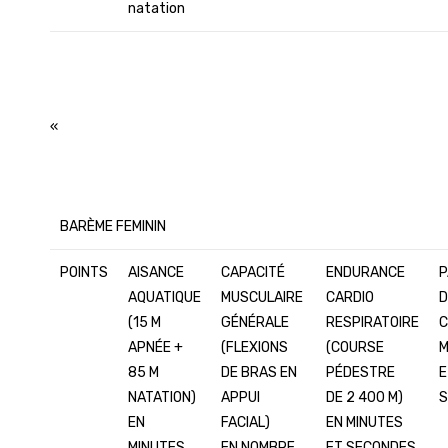
natation
«
BARÈME FEMININ
POINTS
AISANCE
CAPACITÉ
ENDURANCE
P
AQUATIQUE
MUSCULAIRE
CARDIO
D
(15 M
GÉNÉRALE
RESPIRATOIRE
C
APNÉE +
(FLEXIONS
(COURSE
M
85 M
DE BRAS EN
PÉDESTRE
E
NATATION)
APPUI
DE 2 400 M)
S
EN
FACIAL)
EN MINUTES
MINUTES
EN NOMBRE
ET SECONDES