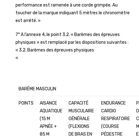
performance est ramenée à une corde grimpée. Au
toucher de la marque indiquant 5 mètres le chronomètre
est arrêté. »
7° A l’annexe 4, le point 3.2. « Barèmes des épreuves
physiques » est remplacé par les dispositions suivantes :
« 3.2. Barèmes des épreuves physiques
«
BARÈME MASCULIN
POINTS
AISANCE
CAPACITÉ
ENDURANCE
P
AQUATIQUE
MUSCULAIRE
CARDIO
D
(15 M
GÉNÉRALE
RESPIRATOIRE
C
APNÉE +
(FLEXIONS
(COURSE
M
85 M
DE BRAS EN
PÉDESTRE
E