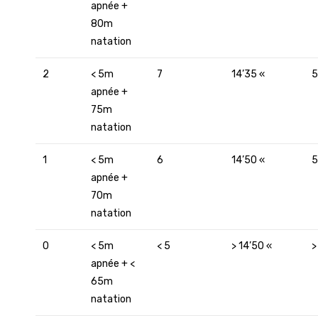
apnée +
80m
natation
2
< 5m
7
14’35 «
5
apnée +
75m
natation
1
< 5m
6
14’50 «
5
apnée +
70m
natation
0
< 5m
< 5
> 14’50 «
>
apnée + <
65m
natation