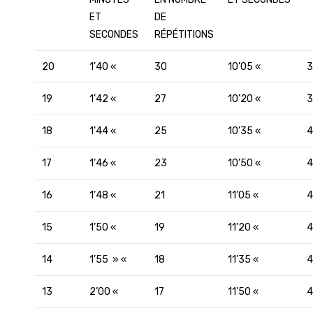
ET
DE
SECONDES
RÉPÉTITIONS
20
1’40 «
30
10’05 «
3
19
1’42 «
27
10’20 «
3
18
1’44 «
25
10’35 «
4
17
1’46 «
23
10’50 «
4
16
1’48 «
21
11’05 «
4
15
1’50 «
19
11’20 «
4
14
1’55 » «
18
11’35 «
4
13
2’00 «
17
11’50 «
4