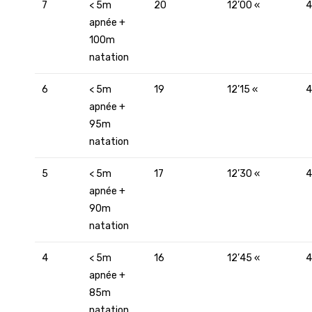
7
< 5m
20
12’00 «
4
apnée +
100m
natation
6
< 5m
19
12’15 «
4
apnée +
95m
natation
5
< 5m
17
12’30 «
4
apnée +
90m
natation
4
< 5m
16
12’45 «
4
apnée +
85m
natation