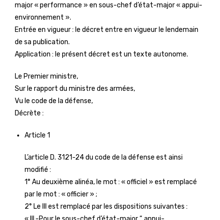
major « performance » en sous-chef d’état-major « appui-
environnement ».
Entrée en vigueur : le décret entre en vigueur le lendemain
de sa publication.
Application : le présent décret est un texte autonome.
Le Premier ministre,
Sur le rapport du ministre des armées,
Vu le code de la défense,
Décrète :
Article 1
L’article D. 3121-24 du code de la défense est ainsi
modifié :
1° Au deuxième alinéa, le mot : « officiel » est remplacé
par le mot : « officier » ;
2° Le III est remplacé par les dispositions suivantes :
« III.-Pour le sous-chef d’état-major “ appui-