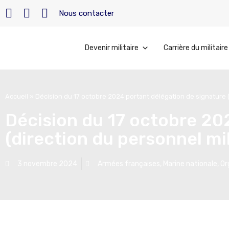
Nous contacter
Devenir militaire
Carrière du militaire
Accueil
»
Décision du 17 octobre 2024 portant délégation de signature (d
Décision du 17 octobre 20
(direction du personnel mil
3 novembre 2024
Armées françaises
,
Marine nationale
,
Or