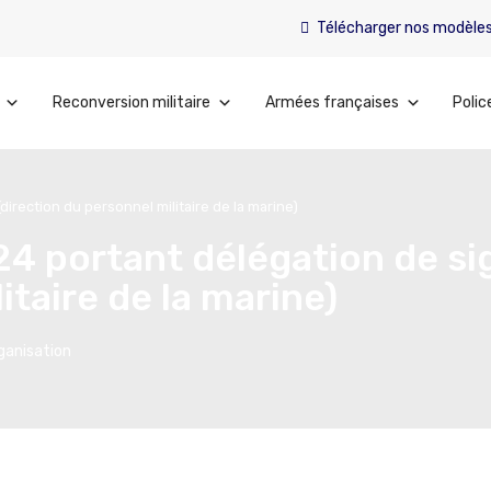
Télécharger nos modèle
Reconversion militaire
Armées françaises
Polic
irection du personnel militaire de la marine)
24 portant délégation de si
itaire de la marine)
ganisation