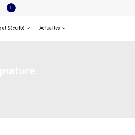
s
e et Sécurité
Actualités
gnature