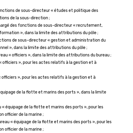
nctions de sous-directeur « études et politique des
ions de la sous-direction ;
chargé des fonctions de sous-directeur « recrutement,
ormation », dans la limite des attributions du pôle ;
ctions de sous-directeur « gestion et administration du
nel », dans la limite des attributions du pôle ;
au « officiers », dans la limite des attributions du bureau ;
officiers », pour les actes relatifs à la gestion et à
officiers », pour les actes relatifs à la gestion et à
équipage de la flotte et marins des ports », dans la limite
 « équipage de la flotte et marins des ports », pour les
n officier de la marine ;
ureau « équipage de la flotte et marins des ports », pour les
n officier de la marine ;