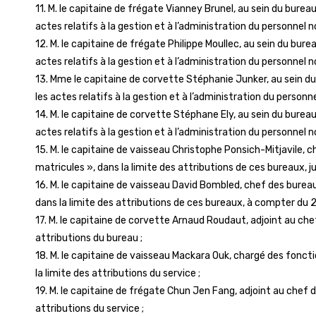
11. M. le capitaine de frégate Vianney Brunel, au sein du bureau
actes relatifs à la gestion et à l’administration du personnel no
12. M. le capitaine de frégate Philippe Moullec, au sein du bure
actes relatifs à la gestion et à l’administration du personnel no
13. Mme le capitaine de corvette Stéphanie Junker, au sein du 
les actes relatifs à la gestion et à l’administration du personnel
14. M. le capitaine de corvette Stéphane Ely, au sein du bureau
actes relatifs à la gestion et à l’administration du personnel no
15. M. le capitaine de vaisseau Christophe Ponsich-Mitjavile, 
matricules », dans la limite des attributions de ces bureaux, j
16. M. le capitaine de vaisseau David Bombled, chef des bureau
dans la limite des attributions de ces bureaux, à compter du 2
17. M. le capitaine de corvette Arnaud Roudaut, adjoint au chef
attributions du bureau ;
18. M. le capitaine de vaisseau Mackara Ouk, chargé des fonct
la limite des attributions du service ;
19. M. le capitaine de frégate Chun Jen Fang, adjoint au chef 
attributions du service ;