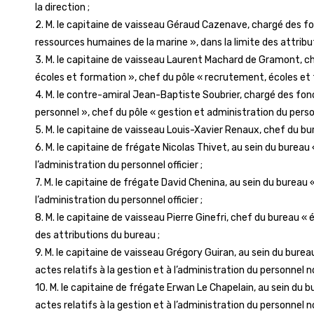
la direction ;
2. M. le capitaine de vaisseau Géraud Cazenave, chargé des fo
ressources humaines de la marine », dans la limite des attribut
3. M. le capitaine de vaisseau Laurent Machard de Gramont, 
écoles et formation », chef du pôle « recrutement, écoles et f
4. M. le contre-amiral Jean-Baptiste Soubrier, chargé des fon
personnel », chef du pôle « gestion et administration du person
5. M. le capitaine de vaisseau Louis-Xavier Renaux, chef du bure
6. M. le capitaine de frégate Nicolas Thivet, au sein du bureau « 
l’administration du personnel officier ;
7. M. le capitaine de frégate David Chenina, au sein du bureau « 
l’administration du personnel officier ;
8. M. le capitaine de vaisseau Pierre Ginefri, chef du bureau « 
des attributions du bureau ;
9. M. le capitaine de vaisseau Grégory Guiran, au sein du bureau
actes relatifs à la gestion et à l’administration du personnel no
10. M. le capitaine de frégate Erwan Le Chapelain, au sein du b
actes relatifs à la gestion et à l’administration du personnel no