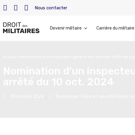
Nous contacter
Devenir militaire
Carrière du militaire
Accueil
»
Nomination d’un inspecteur général des services actifs de la p
Nomination d’un inspecteur
arrêté du 10 oct. 2024
29 octobre 2024
Nomination
,
Police et sécurité
,
Police na