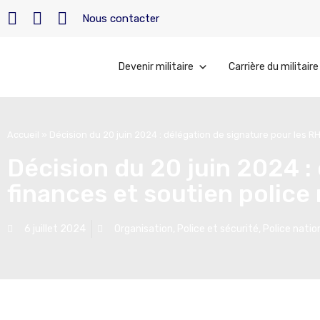
Nous contacter
Devenir militaire
Carrière du militaire
Accueil
»
Décision du 20 juin 2024 : délégation de signature pour les RH
Décision du 20 juin 2024 :
finances et soutien police
6 juillet 2024
Organisation
,
Police et sécurité
,
Police natio