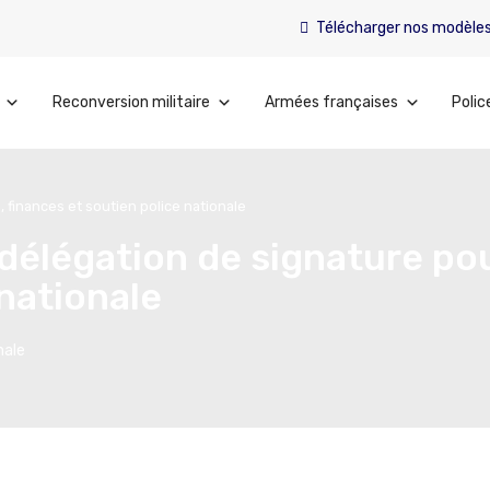
Télécharger nos modèle
Reconversion militaire
Armées françaises
Polic
, finances et soutien police nationale
 délégation de signature pou
 nationale
nale