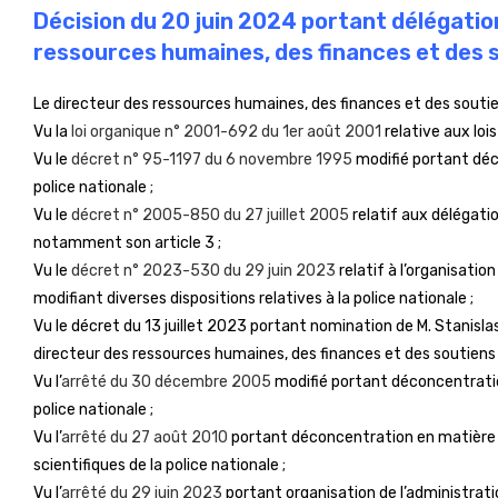
Décision du 20 juin 2024 portant délégatio
ressources humaines, des finances et des so
Le directeur des ressources humaines, des finances et des soutien
Vu la
loi organique n° 2001-692 du 1er août 2001
relative aux lois
Vu le
décret n° 95-1197 du 6 novembre 1995
modifié portant déc
police nationale ;
Vu le
décret n° 2005-850 du 27 juillet 2005
relatif aux délégat
notamment son article 3 ;
Vu le
décret n° 2023-530 du 29 juin 2023
relatif à l’organisatio
modifiant diverses dispositions relatives à la police nationale ;
Vu le décret du 13 juillet 2023 portant nomination de M. Stanisla
directeur des ressources humaines, des finances et des soutiens d
Vu l’
arrêté du 30 décembre 2005
modifié portant déconcentratio
police nationale ;
Vu l’
arrêté du 27 août 2010
portant déconcentration en matière 
scientifiques de la police nationale ;
Vu l’
arrêté du 29 juin 2023
portant organisation de l’administratio