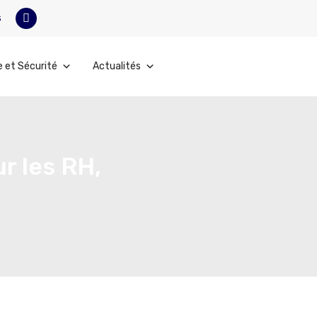
s
e et Sécurité
Actualités
r les RH,