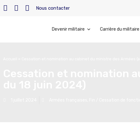
Nous contacter
Devenir militaire
Carrière du militaire
Accueil
»
Cessation et nomination au cabinet du ministre des Armées (ar
Cessation et nomination a
du 18 juin 2024)
1 juillet 2024
Armées françaises
,
Fin / Cessation de fonct