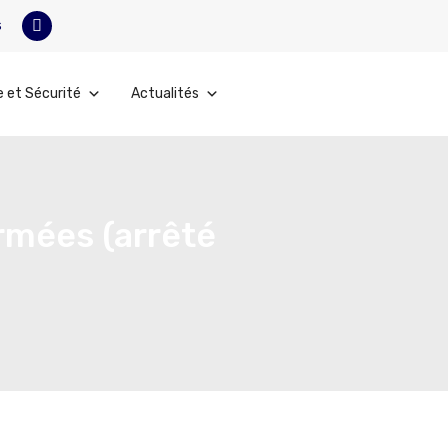
s
e et Sécurité
Actualités
rmées (arrêté