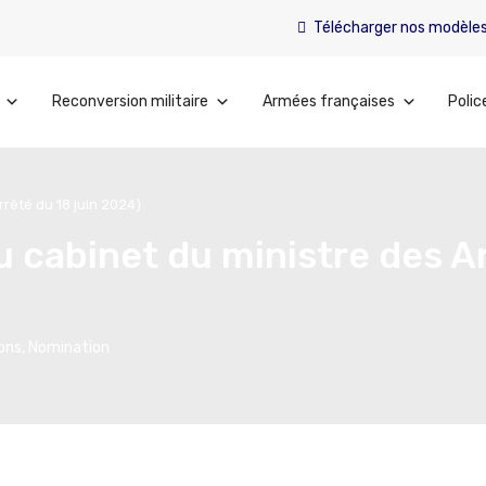
Télécharger nos modèle
Reconversion militaire
Armées françaises
Polic
rêté du 18 juin 2024)
u cabinet du ministre des A
ions
,
Nomination