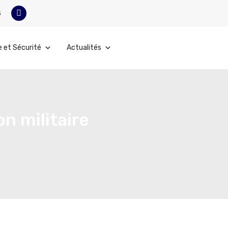
s
e et Sécurité
Actualités
n militaire