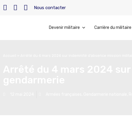
Nous contacter
Devenir militaire
Carrière du militaire
Accueil
»
Arrêté du 4 mars 2024 sur indemnité d’absence mission milit
Arrêté du 4 mars 2024 sur 
gendarmerie
12 mai 2024
Armées françaises
,
Gendarmerie nationale
,
R