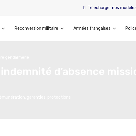
Télécharger nos modèle
Reconversion militaire
Armées françaises
Polic
aire gendarmerie
indemnité d’absence missio
émunération, garanties, protections