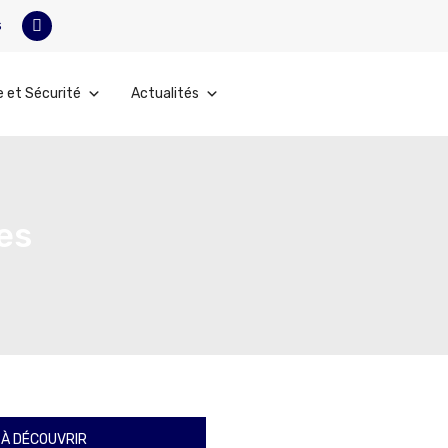
s
e et Sécurité
Actualités
es
À DÉCOUVRIR