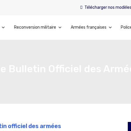
Télécharger nos modèle
Reconversion militaire
Armées françaises
Polic
e Bulletin Officiel des Armé
in officiel des armées