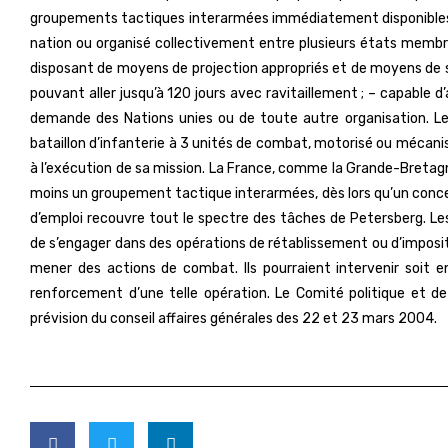
groupements tactiques interarmées immédiatement disponibles,
nation ou organisé collectivement entre plusieurs états membres
disposant de moyens de projection appropriés et de moyens de so
pouvant aller jusqu’à 120 jours avec ravitaillement ; – capable d
demande des Nations unies ou de toute autre organisation. Le
bataillon d’infanterie à 3 unités de combat, motorisé ou mécanis
à l’exécution de sa mission. La France, comme la Grande-Bretagn
moins un groupement tactique interarmées, dès lors qu’un concep
d’emploi recouvre tout le spectre des tâches de Petersberg. Le
de s’engager dans des opérations de rétablissement ou d’imposit
mener des actions de combat. Ils pourraient intervenir soit en
renforcement d’une telle opération. Le Comité politique et d
prévision du conseil affaires générales des 22 et 23 mars 2004.