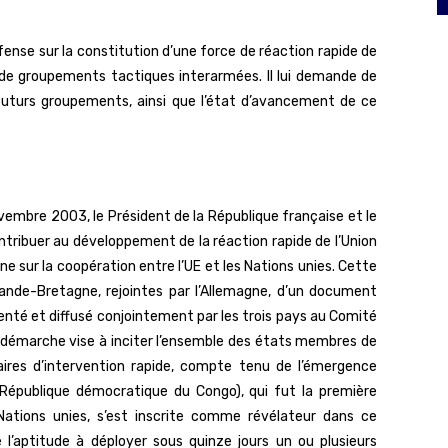
éfense sur la constitution d’une force de réaction rapide de
 de groupements tactiques interarmées. Il lui demande de
s futurs groupements, ainsi que l’état d’avancement de ce
embre 2003, le Président de la République française et le
ontribuer au développement de la réaction rapide de l’Union
 sur la coopération entre l’UE et les Nations unies. Cette
 Grande-Bretagne, rejointes par l’Allemagne, d’un document
enté et diffusé conjointement par les trois pays au Comité
te démarche vise à inciter l’ensemble des états membres de
aires d’intervention rapide, compte tenu de l’émergence
(République démocratique du Congo), qui fut la première
ations unies, s’est inscrite comme révélateur dans ce
 l’aptitude à déployer sous quinze jours un ou plusieurs