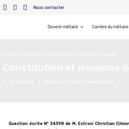
Nous contacter
Devenir militaire
Carrière du militaire
Accueil
»
Constitution et missions de la force de réaction rapide.
Constitution et missions de
15 mai 2004
Questions et rapports parlementaires
Question écrite N° 34398 de M. Estrosi Christian (Uni