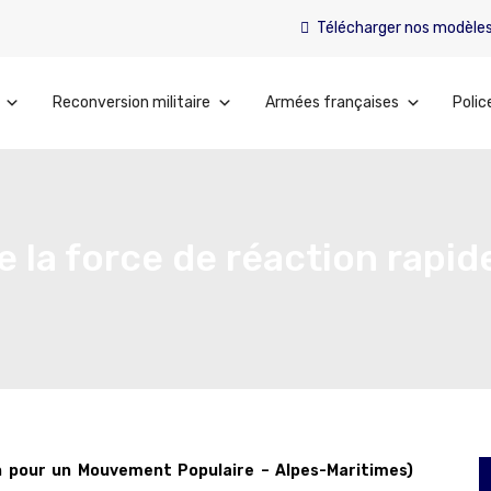
Télécharger nos modèle
Reconversion militaire
Armées françaises
Polic
 la force de réaction rapid
on pour un Mouvement Populaire – Alpes-Maritimes)