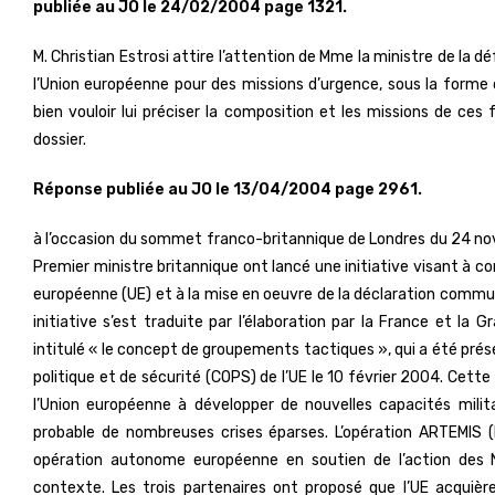
publiée au JO le 24/02/2004 page 1321.
M. Christian Estrosi attire l’attention de Mme la ministre de la d
l’Union européenne pour des missions d’urgence, sous la forme
bien vouloir lui préciser la composition et les missions de ce
dossier.
Réponse publiée au JO le 13/04/2004 page 2961.
à l’occasion du sommet franco-britannique de Londres du 24 nov
Premier ministre britannique ont lancé une initiative visant à c
européenne (UE) et à la mise en oeuvre de la déclaration commune
initiative s’est traduite par l’élaboration par la France et la
intitulé « le concept de groupements tactiques », qui a été prés
politique et de sécurité (COPS) de l’UE le 10 février 2004. Cet
l’Union européenne à développer de nouvelles capacités milit
probable de nombreuses crises éparses. L’opération ARTEMIS 
opération autonome européenne en soutien de l’action des N
contexte. Les trois partenaires ont proposé que l’UE acquière