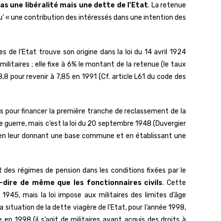
pas une libéralité mais une dette de l’Etat
. La retenue
 qu’ « une contribution des intéressés dans une intention des
 de l’Etat trouve son origine dans la loi du 14 avril 1924
litaires ; elle fixe à 6% le montant de la retenue (le taux
 8,8 pour revenir à 7,85 en 1991 (Cf. article L61 du code des
ts pour financer la première tranche de reclassement de la
de guerre, mais c’est la loi du 20 septembre 1948 (Duvergier
es en leur donnant une base commune et en établissant une
t des régimes de pension dans les conditions fixées par le
-dire de même que les fonctionnaires civils
. Cette
 1945, mais la loi impose aux militaires des limites d’âge
a situation de la dette viagère de l’Etat, pour l’année 1998,
 en 1998 (il s’agit de militaires ayant acquis des droits à