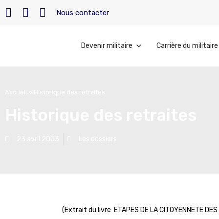
Nous contacter
Devenir militaire
Carrière du militaire
Accueil
»
Historique des retraites
Historique des retraites
23 avril 2003
Les dossiers
(Extrait du livre ETAPES DE LA CITOYENNETE DE