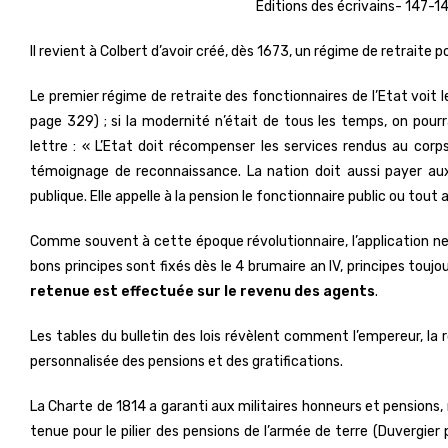
Editions des écrivains- 147-14
Il revient à Colbert d’avoir créé, dès 1673, un régime de retraite po
Le premier régime de retraite des fonctionnaires de l’Etat voit le
page 329) ; si la modernité n’était de tous les temps, on pourrai
lettre : « L’Etat doit récompenser les services rendus au corp
témoignage de reconnaissance. La nation doit aussi payer aux ci
publique. Elle appelle à la pension le fonctionnaire public ou tout 
Comme souvent à cette époque révolutionnaire, l’application ne 
bons principes sont fixés dès le 4 brumaire an IV, principes toujou
retenue est effectuée sur le revenu des agents
.
Les tables du bulletin des lois révèlent comment l’empereur, la 
personnalisée des pensions et des gratifications.
La Charte de 1814 a garanti aux militaires honneurs et pensions, ma
tenue pour le pilier des pensions de l’armée de terre (Duvergier 