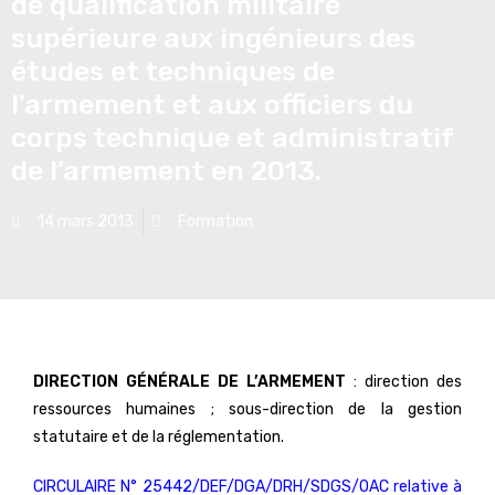
de qualification militaire
supérieure aux ingénieurs des
études et techniques de
l’armement et aux officiers du
corps technique et administratif
de l’armement en 2013.
14 mars 2013
Formation
DIRECTION GÉNÉRALE DE L’ARMEMENT
: direction des
ressources humaines ; sous-direction de la gestion
statutaire et de la réglementation.
CIRCULAIRE N° 25442/DEF/DGA/DRH/SDGS/OAC relative à