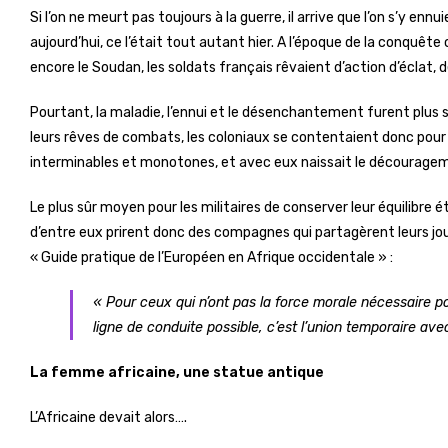
Si l’on ne meurt pas toujours à la guerre, il arrive que l’on s’y ennui
aujourd’hui, ce l’était tout autant hier. A l’époque de la conquête c
encore le Soudan, les soldats français rêvaient d’action d’éclat, 
Pourtant, la maladie, l’ennui et le désenchantement furent plus 
leurs rêves de combats, les coloniaux se contentaient donc pour be
interminables et monotones, et avec eux naissait le décourage
Le plus sûr moyen pour les militaires de conserver leur équilibre
d’entre eux prirent donc des compagnes qui partagèrent leurs jour
« Guide pratique de l’Européen en Afrique occidentale » :
« Pour ceux qui n’ont pas la force morale nécessaire po
ligne de conduite possible, c’est l’union temporaire av
La femme africaine, une statue antique
L’Africaine devait alors….