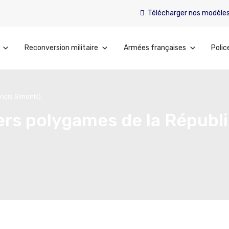
Télécharger nos modèle
Reconversion militaire
Armées françaises
Polic
ancis Simonis)
riers polygames de la Républ