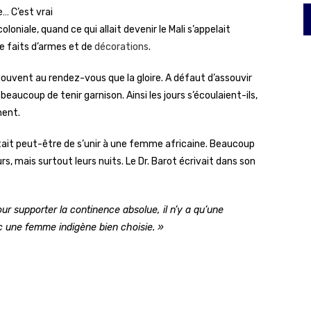
e… C’est vrai
oloniale, quand ce qui allait devenir le Mali s’appelait
de faits d’armes et de
décorations
.
souvent au rendez-vous que la gloire. A défaut d’assouvir
aucoup de tenir garnison. Ainsi les jours s’écoulaient-ils,
ment.
 était peut-être de s’unir à une femme africaine. Beaucoup
s, mais surtout leurs nuits. Le Dr. Barot écrivait dans son
ur supporter la continence absolue, il n’y a qu’une
ec une femme indigène bien choisie. »