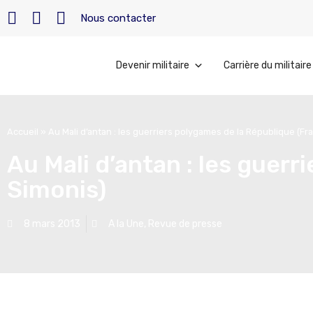
Nous contacter
Devenir militaire
Carrière du militaire
Accueil
»
Au Mali d’antan : les guerriers polygames de la République (Fr
Au Mali d’antan : les guer
Simonis)
8 mars 2013
A la Une
,
Revue de presse