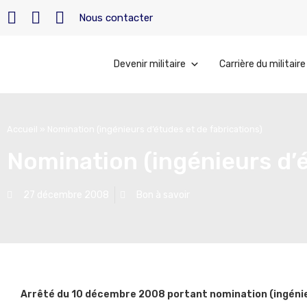
Nous contacter
Devenir militaire
Carrière du militaire
Accueil
»
Nomination (ingénieurs d’études et de fabrications)
Nomination (ingénieurs d’é
27 décembre 2008
Bon à savoir
Arrêté du 10 décembre 2008 portant nomination (ingénie