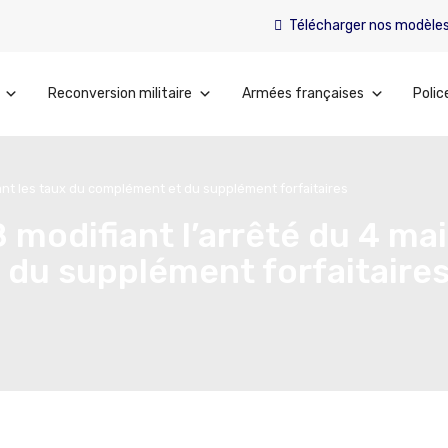
Télécharger nos modèle
Reconversion militaire
Armées françaises
Polic
xant les taux du complément et du supplément forfaitaires
modifiant l’arrêté du 4 mai
 du supplément forfaitaire