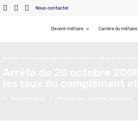
Nous contacter
Devenir militaire
Carrière du militaire
Accueil
»
Arrêté du 20 octobre 2008 modifiant l’arrêté du 4 mai 1995 fi
Arrêté du 20 octobre 2008 
les taux du complément et
30 octobre 2008
Rémunération, garanties, protections