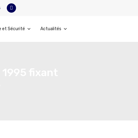
s
e et Sécurité
Actualités
 1995 fixant
s