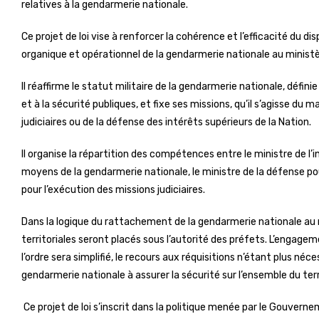
relatives à la gendarmerie nationale.
Ce projet de loi vise à renforcer la cohérence et l’efficacité du d
organique et opérationnel de la gendarmerie nationale au ministèr
Il réaffirme le statut militaire de la gendarmerie nationale, défin
et à la sécurité publiques, et fixe ses missions, qu’il s’agisse du m
judiciaires ou de la défense des intérêts supérieurs de la Nation.
Il organise la répartition des compétences entre le ministre de l’in
moyens de la gendarmerie nationale, le ministre de la défense pour 
pour l’exécution des missions judiciaires.
Dans la logique du rattachement de la gendarmerie nationale au m
territoriales seront placés sous l’autorité des préfets. L’engag
l’ordre sera simplifié, le recours aux réquisitions n’étant plus néce
gendarmerie nationale à assurer la sécurité sur l’ensemble du terr
Ce projet de loi s’inscrit dans la politique menée par le Gouver