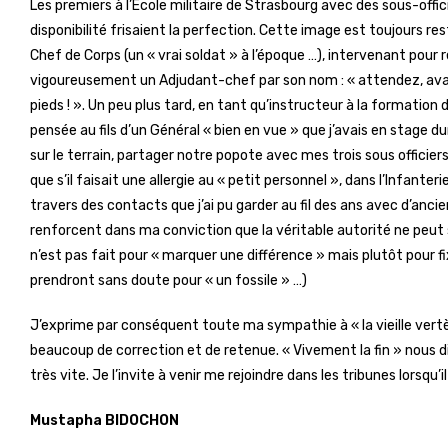
Les premiers à l’Ecole militaire de Strasbourg avec des sous-offici
disponibilité frisaient la perfection. Cette image est toujours
Chef de Corps (un « vrai soldat » à l’époque …), intervenant pour
vigoureusement un Adjudant-chef par son nom : « attendez, avant de
pieds ! ». Un peu plus tard, en tant qu’instructeur à la forma
pensée au fils d’un Général « bien en vue » que j’avais en stage d
sur le terrain, partager notre popote avec mes trois sous officiers
que s’il faisait une allergie au « petit personnel », dans l’Infanteri
travers des contacts que j’ai pu garder au fil des ans avec d’an
renforcent dans ma conviction que la véritable autorité ne peut s
n’est pas fait pour « marquer une différence » mais plutôt pour fi
prendront sans doute pour « un fossile » …)
J’exprime par conséquent toute ma sympathie à « la vieille vertè
beaucoup de correction et de retenue. « Vivement la fin » nous dit
très vite. Je l’invite à venir me rejoindre dans les tribunes lorsqu’i
Mustapha BIDOCHON