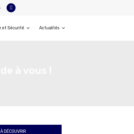
s
e et Sécurité
Actualités
de à vous !
À DÉCOUVRIR