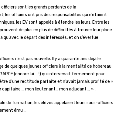
s officiers sont les grands perdants de la
les officiers ont pris des responsabilités qui n’étaient
hniques, les EV sont appelés à étendre les leurs. Entre les
éprouvent de plus en plus de difficultés à trouver leur place
ra qu’avec le départ des intéressés, et on s’évertue
iciers n’est pas nouvelle. Il y a quarante ans déjà le
de quelques jeunes officiers à la mentalité de hobereau
GARDE (encore lui … !) qui intervenait fermement pour
être d’une rectitude parfaite et n’avait jamais profité de «
n capitaine … mon lieutenant… mon adjudant … » .
ole de formation, les élèves appelaient leurs sous-officiers
trement ému …