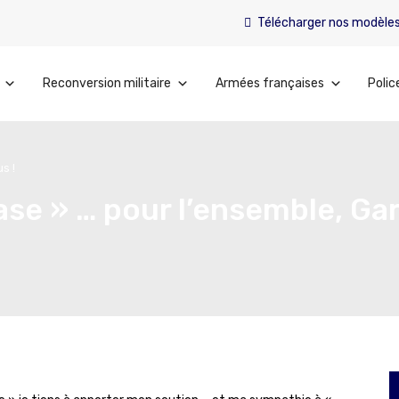
Télécharger nos modèle
Reconversion militaire
Armées françaises
Polic
s !
ase » … pour l’ensemble, Gar