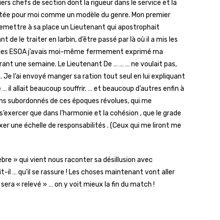
ers chefs de section dont la rigueur dans le service et la
 restée pour moi comme un modèle du genre. Mon premier
 remettre à sa place un Lieutenant qui apostrophait
 le traiter en larbin, d’être passé par là où il a mis les
tion des ESOA j’avais moi-même fermement exprimé ma
urant une semaine. Le Lieutenant De … … … ne voulait pas,
. Je l’ai envoyé manger sa ration tout seul en lui expliquant
e … il allait beaucoup souffrir. … et beaucoup d’autres enfin à
ciens subordonnés de ces époques révolues, qui me
’exercer que dans l’harmonie et la cohésion , que le grade
xer une échelle de responsabilités . (Ceux qui me liront me
bre » qui vient nous raconter sa désillusion avec
-il … qu’il se rassure ! Les choses maintenant vont aller
l sera « relevé » … on y voit mieux la fin du match !