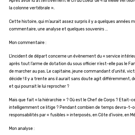
Après avoir lu attentivement le cri du coeur de « la vieille vertè
la colonne vertébrale ».
Cette histoire, qui m’aurait assez surpris il y a quelques années
commentaire, une analyse et quelques souvenirs …
Mon commentaire :
L’incident de départ concerne un évènement du « service intérieur » 
après tout l’arme de dotation du sous officier n’est-elle pas le Fam
de marcher au pas. Le capitaine, jeune commandant d’unité, victime
décide ! Il y a trente ans il aurait sans doute agit différemment, 
et qui pourrait le lui reprocher ?
Mais que fait « la hiérarchie » ? Où est le Chef de Corps ? Etait-c
intelligemment ce litige ? Pendant combien de temps devra-t-on 
responsabilités par « fusibles » interposés, en Côte d’ivoire, en Mé
Mon analyse :