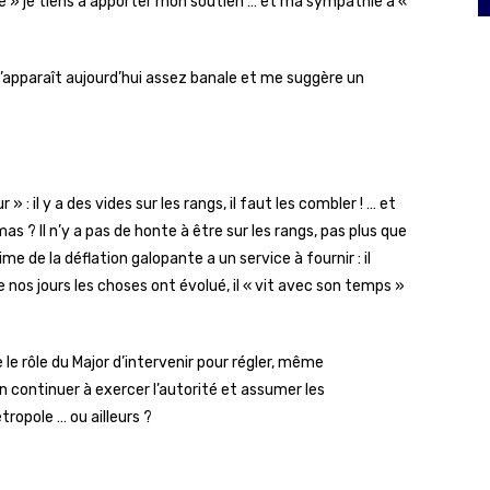
bre » je tiens à apporter mon soutien … et ma sympathie à «
 m’apparaît aujourd’hui assez banale et me suggère un
: il y a des vides sur les rangs, il faut les combler ! … et
as ? Il n’y a pas de honte à être sur les rangs, pas plus que
 de la déflation galopante a un service à fournir : il
de nos jours les choses ont évolué, il « vit avec son temps »
e le rôle du Major d’intervenir pour régler, même
continuer à exercer l’autorité et assumer les
tropole … ou ailleurs ?