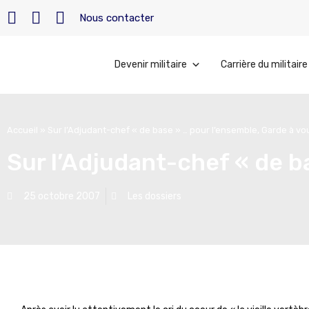
Nous contacter
Devenir militaire
Carrière du militaire
Accueil
»
Sur l’Adjudant-chef « de base » … pour l’ensemble, Garde à vou
Sur l’Adjudant-chef « de b
25 octobre 2007
Les dossiers