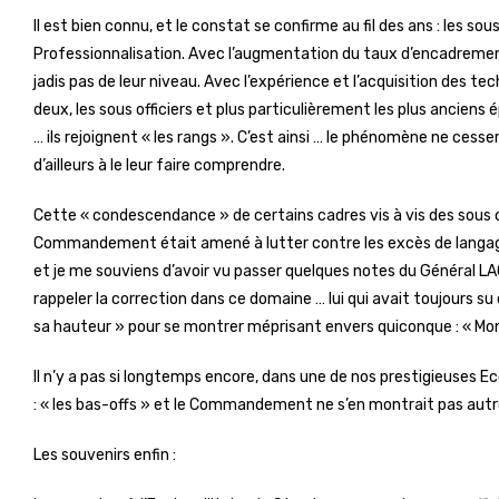
Il est bien connu, et le constat se confirme au fil des ans : les sou
Professionnalisation. Avec l’augmentation du taux d’encadrement, 
jadis pas de leur niveau. Avec l’expérience et l’acquisition des tec
deux, les sous officiers et plus particulièrement les plus anciens 
… ils rejoignent « les rangs ». C’est ainsi … le phénomène ne cesse
d’ailleurs à le leur faire comprendre.
Cette « condescendance » de certains cadres vis à vis des sous off
Commandement était amené à lutter contre les excès de langage 
et je me souviens d’avoir vu passer quelques notes du Général LA
rappeler la correction dans ce domaine … lui qui avait toujours su 
sa hauteur » pour se montrer méprisant envers quiconque : « Mo
Il n’y a pas si longtemps encore, dans une de nos prestigieuses Ec
: « les bas-offs » et le Commandement ne s’en montrait pas au
Les souvenirs enfin :