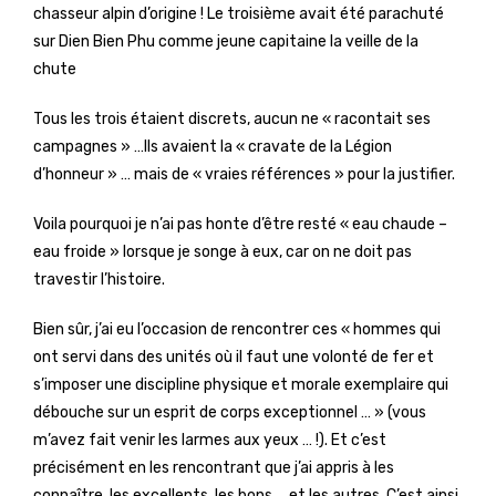
chasseur alpin d’origine ! Le troisième avait été parachuté
sur Dien Bien Phu comme jeune capitaine la veille de la
chute
Tous les trois étaient discrets, aucun ne « racontait ses
campagnes » …Ils avaient la « cravate de la Légion
d’honneur » … mais de « vraies références » pour la justifier.
Voila pourquoi je n’ai pas honte d’être resté « eau chaude –
eau froide » lorsque je songe à eux, car on ne doit pas
travestir l’histoire.
Bien sûr, j’ai eu l’occasion de rencontrer ces « hommes qui
ont servi dans des unités où il faut une volonté de fer et
s’imposer une discipline physique et morale exemplaire qui
débouche sur un esprit de corps exceptionnel … » (vous
m’avez fait venir les larmes aux yeux … !). Et c’est
précisément en les rencontrant que j’ai appris à les
connaître, les excellents, les bons … et les autres. C’est ainsi,