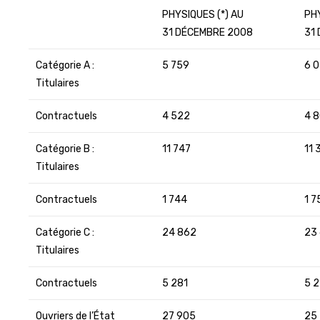
PHYSIQUES (*) AU
PHY
31 DÉCEMBRE 2008
31
Catégorie A :
5 759
6 
Titulaires
Contractuels
4 522
4 
Catégorie B :
11 747
11 
Titulaires
Contractuels
1 744
1 7
Catégorie C :
24 862
23
Titulaires
Contractuels
5 281
5 2
Ouvriers de l’État
27 905
25