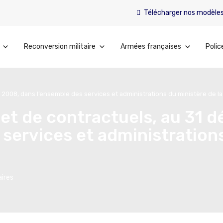
Télécharger nos modèle
Reconversion militaire
Armées françaises
Polic
2008, dans l’ensemble des services et administrations du ministère de l
et de contractuels, au 31 
services et administration
ires