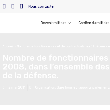
Nous contacter
Devenir militaire
Carrière du militaire
Accueil
»
Nombre de fonctionnaires et de contractuels, au 31 décembre 
Nombre de fonctionnaires 
2008, dans l’ensemble des 
de la défense.
2 mai 2011
Organisation
,
Questions et rapports parlementa