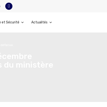
s
e et Sécurité
Actualités
a défense.
décembre
s du ministère