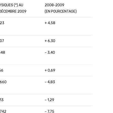
SIQUES (*) AU
2008-2009
 DÉCEMBRE 2009
(EN POURCENTAGE)
023
+ 4,58
807
+ 6,30
348
– 3,40
56
+ 0,69
 660
– 4,83
13
– 1,29
 742
– 7,75