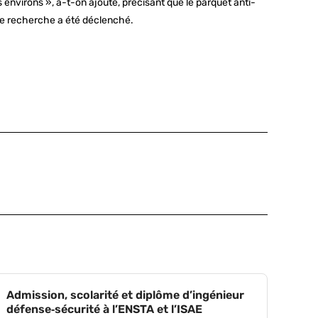
es environs », a-t-on ajouté, précisant que le parquet anti-
n de recherche a été déclenché.
Admission, scolarité et diplôme d’ingénieur
défense‑sécurité à l’ENSTA et l’ISAE