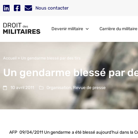
Nous contacter
Devenir militaire
Carrière du militaire
Accueil
»
Un gendarme blessé par des tirs
Un gendarme blessé par de
10 avril 2011
Organisation
,
Revue de presse
AFP 09/04/2011 Un gendarme a été blessé aujourd’hui dans la Cre