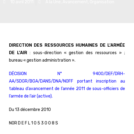
10 avril 2011
A la Une
,
Avancement
,
Organisation
DIRECTION DES RESSOURCES HUMAINES DE L’ARMÉE
DE L’AIR
: sous-direction « gestion des ressources » ;
bureau « gestion administration ».
DÉCISION N° 9400/DEF/DRH-
AA/SDGR/BGA/DANS/DNA/NOFF portant inscription au
tableau d’avancement de l’année 2011 de sous-officiers de
l’armée de l’air (active).
Du 13 décembre 2010
NOR D E F L 1 0 5 3 0 0 8 S