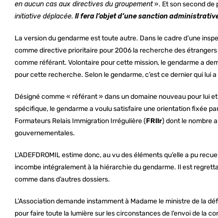
en aucun cas aux directives du groupement
». Et son second de 
initiative déplacée.
Il fera l’objet d’une sanction administrativ
La version du gendarme est toute autre. Dans le cadre d’une in
comme directive prioritaire pour 2006 la recherche des étrangers e
comme référant. Volontaire pour cette mission, le gendarme a d
pour cette recherche. Selon le gendarme, c’est ce dernier qui lui a i
Désigné comme « référant » dans un domaine nouveau pour lui e
spécifique, le gendarme a voulu satisfaire une orientation fixée par 
Formateurs Relais Immigration Irrégulière (
FRIIr
) dont le nombre 
gouvernementales.
L’ADEFDROMIL estime donc, au vu des éléments qu’elle a pu recueill
incombe intégralement à la hiérarchie du gendarme. Il est regretta
comme dans d’autres dossiers.
L’Association demande instamment à Madame le ministre de la d
pour faire toute la lumière sur les circonstances de l’envoi de la 