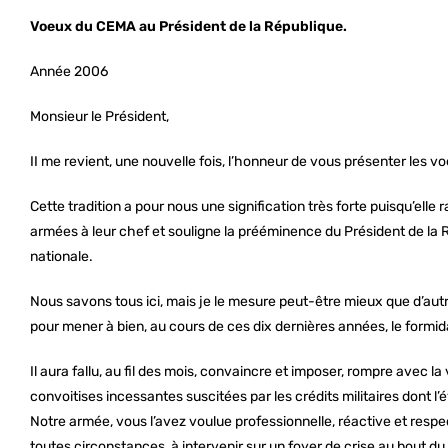
Voeux du CEMA au Président de la République.
Année 2006
Monsieur le Président,
II me revient, une nouvelle fois, l’honneur de vous présenter les 
Cette tradition a pour nous une signification très forte puisqu’elle 
armées à leur chef et souligne la prééminence du Président de la 
nationale.
Nous savons tous ici, mais je le mesure peut-être mieux que d’autre
pour mener à bien, au cours de ces dix dernières années, le formi
Il aura fallu, au fil des mois, convaincre et imposer, rompre avec la
convoitises incessantes suscitées par les crédits militaires dont l’é
Notre armée, vous l’avez voulue professionnelle, réactive et respe
toutes circonstances, à intervenir sur un foyer de crise au bout 