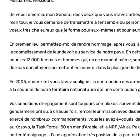
Mesdames, Messieurs,
Je vous remercie, mon Général, des voeux que vous m’avez adressés,
mon tour, je vous demande de transmettre à l’ensemble du personnel
voeux très chaleureux que je forme pour eux-mêmes et pour leurs
En premier lieu, permettez-moi de rendre hommage, après vous, à 
l’accomplissement de leur devoir au service de notre pays. En cett
pour les 12 000 femmes et hommes qui, en ce moment même, sont e
de leurs concitoyens ou mettent en oeuvre, dans la plus grande disc
En 2005, encore -et vous l’avez souligné- la contribution des armée
à la sécurité de notre territoire national aura été une contribution
Vos conditions d’engagement sont toujours complexes, souvent dél
gendarmerie ont su, à chaque fois, remplir leur mission avec disc
exercé de nombreux commandements, vous les avez évoqués, dans 
au Kosovo, la Task Force 150 en mer d’Arabie, et la NRF /Air au Pa
porter témoignage- d’une appréciation très positive de la part de tou