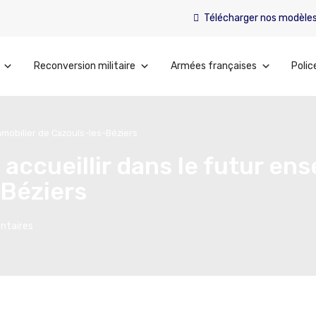
Télécharger nos modèle
Reconversion militaire
Armées françaises
Polic
mmobilier de Cazouls-les-Béziers
 accueillir dans le futur en
-Béziers
ntaires