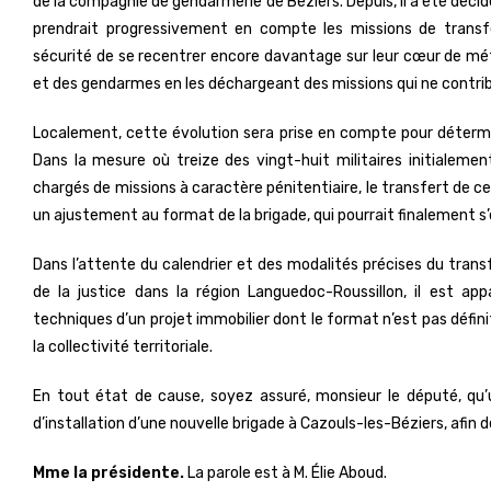
de la compagnie de gendarmerie de Béziers. Depuis, il a été décid
prendrait progressivement en compte les missions de transfè
sécurité de se recentrer encore davantage sur leur cœur de métier
et des gendarmes en les déchargeant des missions qui ne contrib
Localement, cette évolution sera prise en compte pour détermine
Dans la mesure où treize des vingt-huit militaires initialeme
chargés de missions à caractère pénitentiaire, le transfert de c
un ajustement au format de la brigade, qui pourrait finalement s’é
Dans l’attente du calendrier et des modalités précises du trans
de la justice dans la région Languedoc-Roussillon, il est 
techniques d’un projet immobilier dont le format n’est pas défini
la collectivité territoriale.
En tout état de cause, soyez assuré, monsieur le député, qu’
d’installation d’une nouvelle brigade à Cazouls-les-Béziers, afin 
Mme la présidente.
La parole est à M. Élie Aboud.