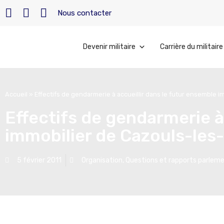
Nous contacter
Devenir militaire
Carrière du militaire
Accueil
»
Effectifs de gendarmerie à accueillir dans le futur ensemble i
Effectifs de gendarmerie à
immobilier de Cazouls-les
5 février 2011
Organisation
,
Questions et rapports parleme