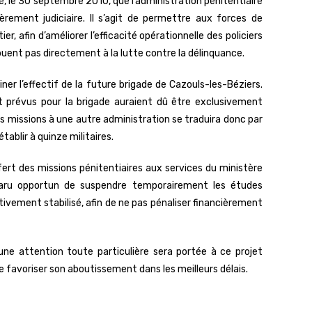
é, le 30 septembre 2010, que l’administration pénitentiaire
rement judiciaire. Il s’agit de permettre aux forces de
, afin d’améliorer l’efficacité opérationnelle des policiers
uent pas directement à la lutte contre la délinquance.
r l’effectif de la future brigade de Cazouls-les-Béziers.
nt prévus pour la brigade auraient dû être exclusivement
es missions à une autre administration se traduira donc par
tablir à quinze militaires.
fert des missions pénitentiaires aux services du ministère
apparu opportun de suspendre temporairement les études
tivement stabilisé, afin de ne pas pénaliser financièrement
une attention toute particulière sera portée à ce projet
de favoriser son aboutissement dans les meilleurs délais.