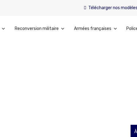
Télécharger nos modèle
Reconversion militaire
Armées françaises
Polic
taire blessés
À