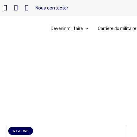
Nous contacter
Devenir militaire
Carrière du militaire
Accueil
»
législation militaire blessés
législation mili
A LA UNE