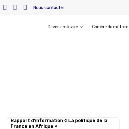
Nous contacter
Devenir militaire
Carrière du militaire
Accueil
»
croissance économique
croissance éc
Rapport d’information « La politique de la
France en Afrique »