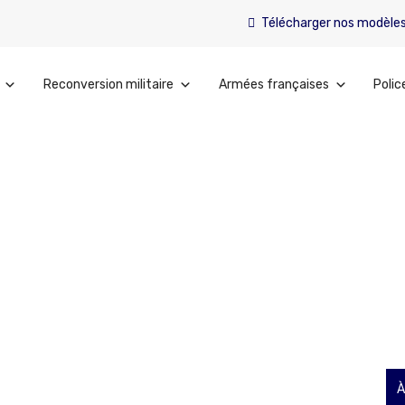
Télécharger nos modèle
Reconversion militaire
Armées françaises
Polic
onomique
À