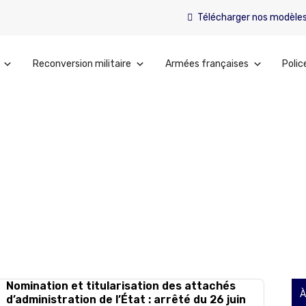
Télécharger nos modèle
Reconversion militaire
Armées françaises
Polic
Nomination et titularisation des attachés
À
d’administration de l’État : arrêté du 26 juin