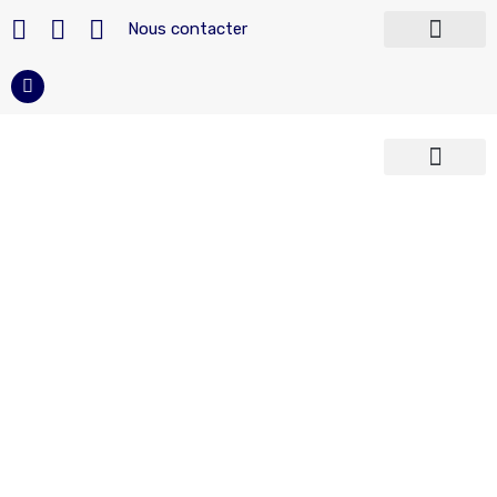
Nous contacter
Télécharger nos modèles
Devenir militaire
Carrière du militaire
Reconversion militaire
Armées françaises
Police et Sécurité
Accueil
»
Archives pour 29 avril 2009
avril 29, 2009