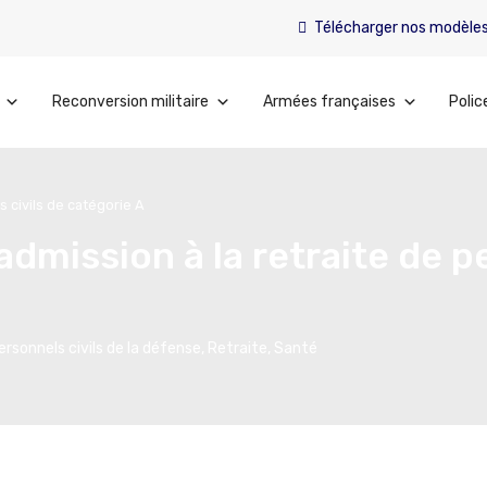
Télécharger nos modèle
Reconversion militaire
Armées françaises
Polic
s civils de catégorie A
admission à la retraite de 
ersonnels civils de la défense
,
Retraite
,
Santé