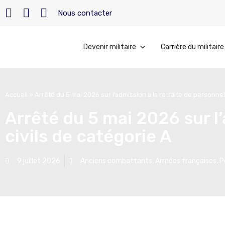
Nous contacter
Devenir militaire
Carrière du militaire
Accueil
»
Arrêté du 5 mai 2026 sur l’admission à la retraite de personnel
Arrêté du 5 mai 2026 sur l’
civils de catégorie A
9 juillet 2026
Anciens combattants
,
Armées françaises
,
P