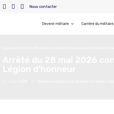
Nous contacter
Devenir militaire
Carrière du militaire
Accueil
»
Arrêté du 28 mai 2026 constatant une exclusion de droit de l
Arrêté du 28 mai 2026 cons
Légion d’honneur
4 juin 2026
Anciens combattants
,
Armées françaises
,
Déc