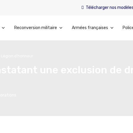
Télécharger nos modèle
Reconversion militaire
Armées françaises
Polic
a Légion d’honneur
tatant une exclusion de dr
orations