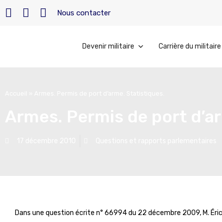
Nous contacter
Devenir militaire
Carrière du militaire
Accueil
»
Armes. Permis de port d’arme. Statistiques.
Armes. Permis de port d’ar
17 décembre 2010
Questions et rapports parlementaires
Dans une question écrite n° 66994 du 22 décembre 2009, M. Éric Cio