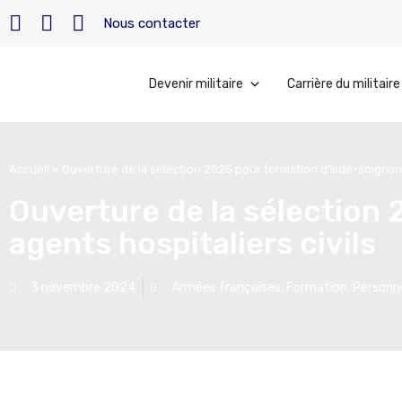
Nous contacter
Devenir militaire
Carrière du militaire
Accueil
»
Ouverture de la sélection 2025 pour formation d’aide-soignant
Ouverture de la sélection
agents hospitaliers civils
3 novembre 2024
Armées françaises
,
Formation
,
Personne