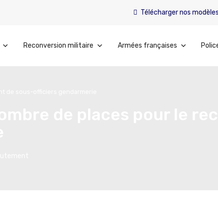
Télécharger nos modèle
Reconversion militaire
Armées françaises
Polic
nt de sous-officiers gendarmerie
nombre de places pour le r
e
rutement