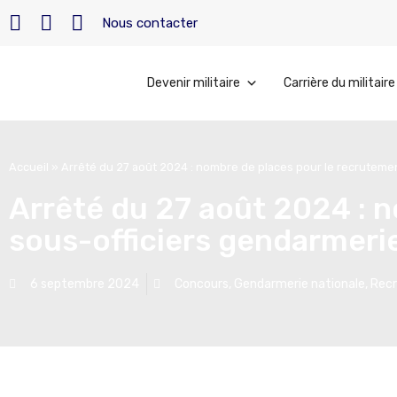
Nous contacter
Devenir militaire
Carrière du militaire
Accueil
»
Arrêté du 27 août 2024 : nombre de places pour le recruteme
Arrêté du 27 août 2024 : 
sous-officiers gendarmeri
6 septembre 2024
Concours
,
Gendarmerie nationale
,
Rec