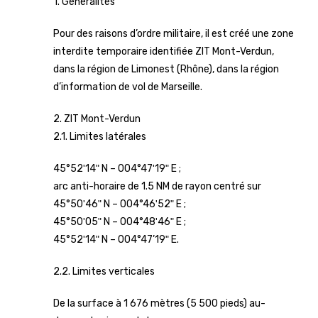
1. Généralités
Pour des raisons d’ordre militaire, il est créé une zone
interdite temporaire identifiée ZIT Mont-Verdun,
dans la région de Limonest (Rhône), dans la région
d’information de vol de Marseille.
2. ZIT Mont-Verdun
2.1. Limites latérales
45°52ʹ14ʺ N – 004°47ʹ19ʺ E ;
arc anti-horaire de 1.5 NM de rayon centré sur
45°50ʹ46ʺ N – 004°46ʹ52ʺ E ;
45°50ʹ05ʺ N – 004°48ʹ46ʺ E ;
45°52ʹ14ʺ N – 004°47’19ʺ E.
2.2. Limites verticales
De la surface à 1 676 mètres (5 500 pieds) au-