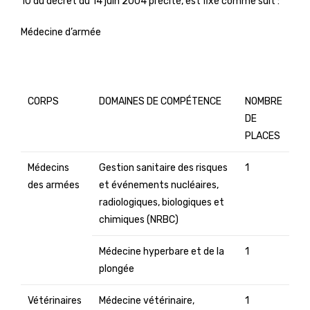
10 du décret du 14 juin 2004 précité, est fixé comme suit :
Médecine d’armée
CORPS
DOMAINES DE COMPÉTENCE
NOMBRE
DE
PLACES
Médecins
Gestion sanitaire des risques
1
des armées
et événements nucléaires,
radiologiques, biologiques et
chimiques (NRBC)
Médecine hyperbare et de la
1
plongée
Vétérinaires
Médecine vétérinaire,
1