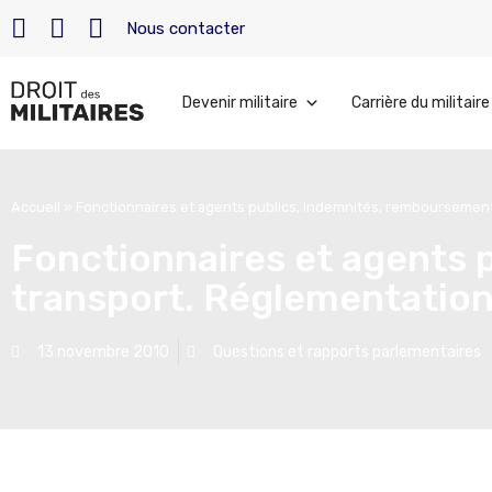
Nous contacter
Devenir militaire
Carrière du militaire
Accueil
»
Fonctionnaires et agents publics, indemnités, remboursemen
Fonctionnaires et agents 
transport. Réglementatio
13 novembre 2010
Questions et rapports parlementaires