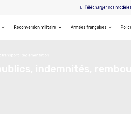
Télécharger nos modèle
Reconversion militaire
Armées françaises
Polic
t transport. Réglementation
publics, indemnités, remb
n