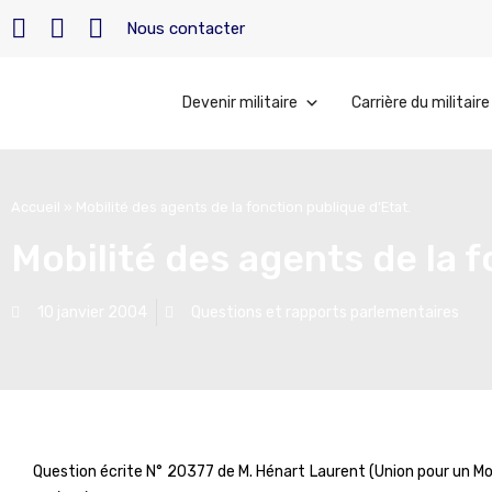
Nous contacter
Devenir militaire
Carrière du militaire
Accueil
»
Mobilité des agents de la fonction publique d’Etat.
Mobilité des agents de la f
10 janvier 2004
Questions et rapports parlementaires
Question écrite N° 20377 de M. Hénart Laurent (Union pour un M