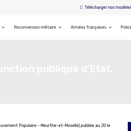
Télécharger nos modèle
Reconversion militaire
Armées françaises
Polic
onction publique d’Etat.
ouvement Populaire – Meurthe-et-Moselle) publiée au JO le