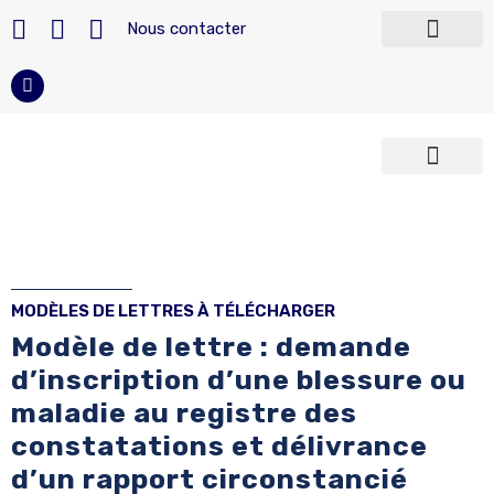
Nous contacter
Télécharger nos modèles
Devenir militaire
Carrière du militaire
Reconversion militaire
Armées françaises
Police et Sécurité
MODÈLES DE LETTRES À TÉLÉCHARGER
Modèle de lettre : demande
d’inscription d’une blessure ou
maladie au registre des
constatations et délivrance
d’un rapport circonstancié